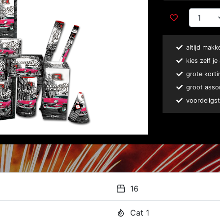
altijd makk
kies zelf j
grote korti
groot asso
voordeligst
16
Cat 1