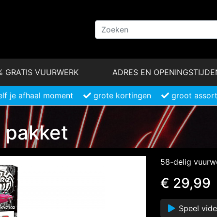
% GRATIS VUURWERK
ADRES EN OPENINGSTIJDE
elf je afhaal moment
grote kortingen
groot assor
 pakket
58-delig vuurw
€ 29,99
Speel vid