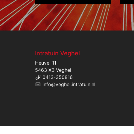
Intratuin Veghel
Heuvel 11
5463 XB Veghel
0413-350816
info@veghel.intratuin.nl