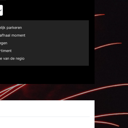
elijk parkeren
e afhaal moment
ngen
rtiment
e van de regio