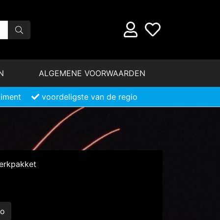
N
ALGEMENE VOORWAARDEN
timent
voordeligste van de regio
erkpakket
eo