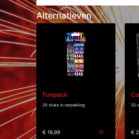
Alternatieven
Funpack
Ca
20 stuks in verpakking
32-
€ 19,99
€ 2