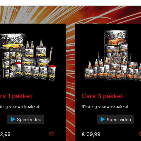
rs 1 pakket
Cars 3 pakket
delig vuurwerkpakket
61-delig vuurwerkpakket
Speel video
Speel video
2,99
€ 39,99