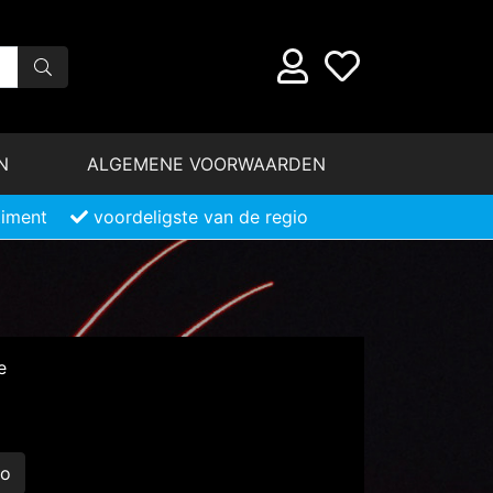
N
ALGEMENE VOORWAARDEN
timent
voordeligste van de regio
e
eo