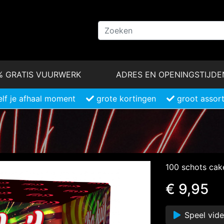
% GRATIS VUURWERK
ADRES EN OPENINGSTIJDE
elf je afhaal moment
grote kortingen
groot assor
100 schots cak
€ 9,95
Speel vid