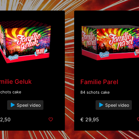
milie Geluk
Familie Parel
schots cake
84 schots cake
Speel video
Speel video
2,50
€ 29,95