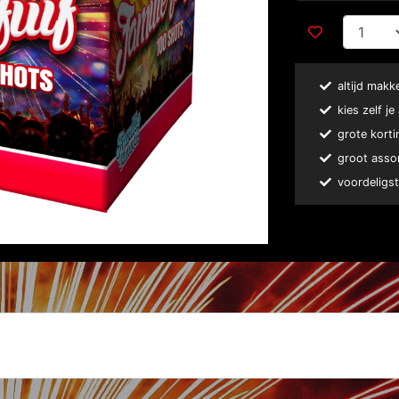
altijd makk
kies zelf j
grote korti
groot asso
voordeligst