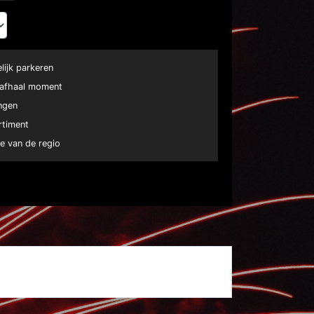
elijk parkeren
e afhaal moment
ngen
rtiment
e van de regio