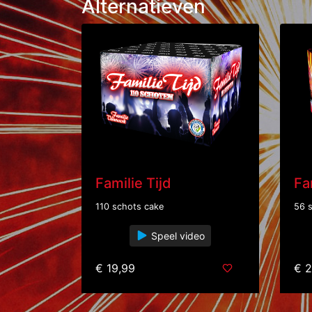
Alternatieven
Familie Tijd
Fa
110 schots cake
56 
Speel video
€ 19,99
€ 2