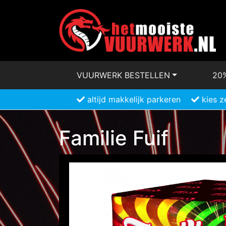
VUURWERK BESTELLEN
20
altijd makkelijk parkeren
kies z
Familie Fuif