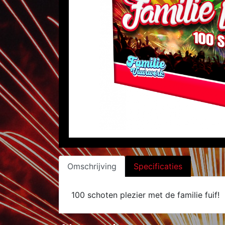
Omschrijving
Specificaties
100 schoten plezier met de familie fuif!