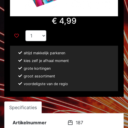
€ 4,99
altijd makkelijk parkeren
kies zelf je afhaal moment
grote kortingen
groot assortiment
voordeligste van de regio
Specificaties
Artikelnummer
187