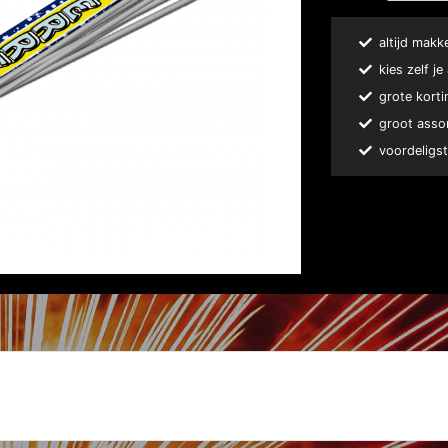
altijd makk
kies zelf j
grote korti
groot asso
voordeligst