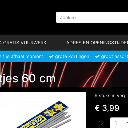
% GRATIS VUURWERK
ADRES EN OPENINGSTIJDE
elf je afhaal moment
grote kortingen
groot assor
tjes 60 cm
6 stuks in verp
€ 3,99