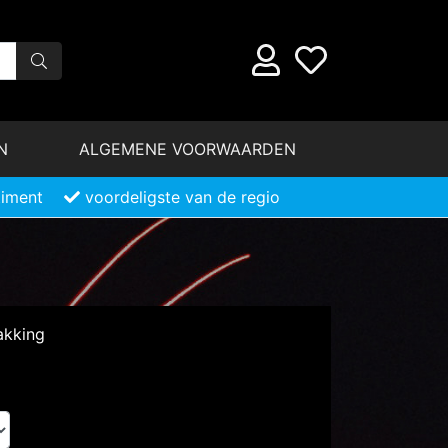
N
ALGEMENE VOORWAARDEN
timent
voordeligste van de regio
akking