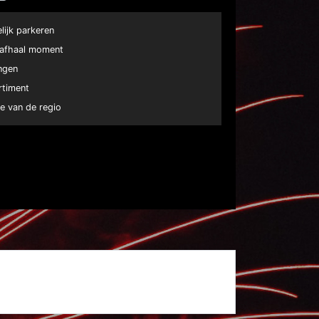
elijk parkeren
e afhaal moment
ngen
rtiment
e van de regio