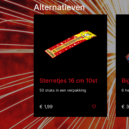
Alternatieven
Sterretjes 16 cm 10st
Bi
50 stuks in een verpakking
6 he
€ 1,99
€ 3