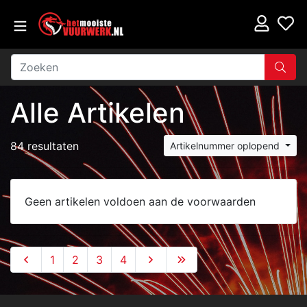
Alle Artikelen
84 resultaten
Artikelnummer oplopend
Geen artikelen voldoen aan de voorwaarden
1
2
3
4