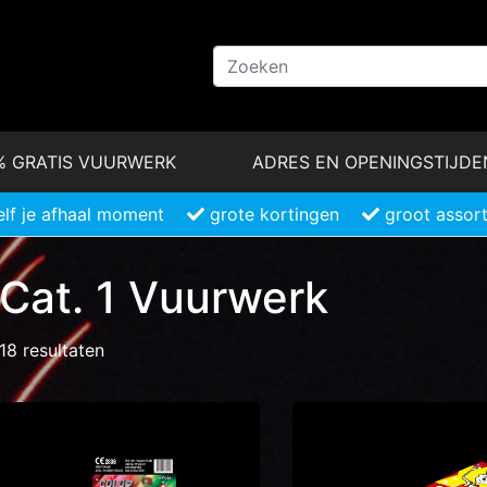
% GRATIS VUURWERK
ADRES EN OPENINGSTIJDE
elf je afhaal moment
grote kortingen
groot assor
Cat. 1 Vuurwerk
18 resultaten