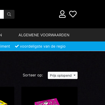
N
ALGEMENE VOORWAARDEN
timent
voordeligste van de regio
Sorteer op:
Prijs oplopend