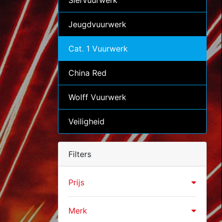
Siervuurwerk
Jeugdvuurwerk
Cat. 1 Vuurwerk
China Red
Wolff Vuurwerk
Veiligheid
Filters
Prijs
Merk