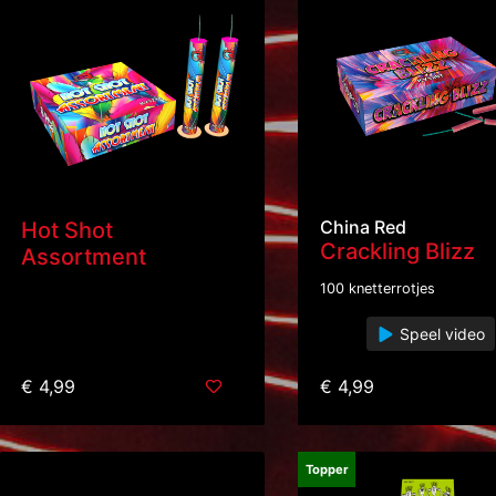
China Red
Hot Shot
Crackling Blizz
Assortment
100 knetterrotjes
Speel video
€ 4,99
€ 4,99
Topper