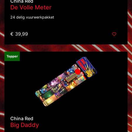
China Red
De Volle Meter
24 delig vuurwerkpakket
€ 39,99
Topper
China Red
Big Daddy