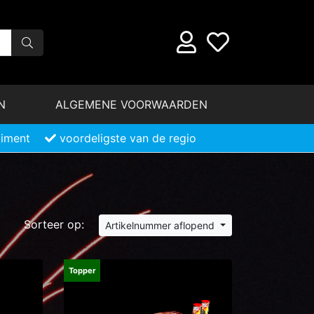
N
ALGEMENE VOORWAARDEN
timent
voordeligste van de regio
Sorteer op:
Artikelnummer aflopend
Topper