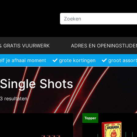
% GRATIS VUURWERK
ADRES EN OPENINGSTIJDE
elf je afhaal moment
grote kortingen
groot assor
Single Shots
3 resultaten
Topper