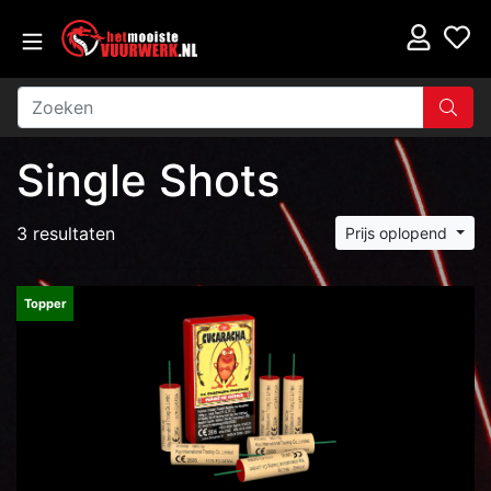
Single Shots
3 resultaten
Prijs oplopend
Topper