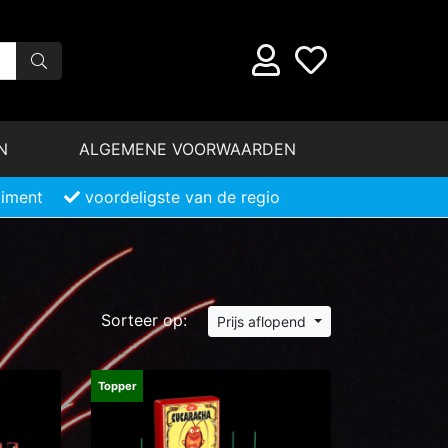
N
ALGEMENE VOORWAARDEN
timent
voordeligste van de regio
Sorteer op:
Prijs aflopend
Topper